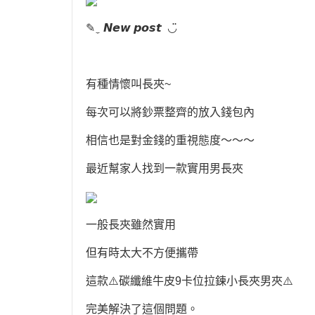
✎ ̼ 𝙉𝙚𝙬 𝙥𝙤𝙨𝙩 ◡̈
有種情懷叫長夾~
每次可以將鈔票整齊的放入錢包內
相信也是對金錢的重視態度～～～
最近幫家人找到一款實用男長夾
一般長夾雖然實用
但有時太大不方便攜帶
這款⚠️碳纖維牛皮9卡位拉鍊小長夾男夾⚠️
完美解決了這個問題。