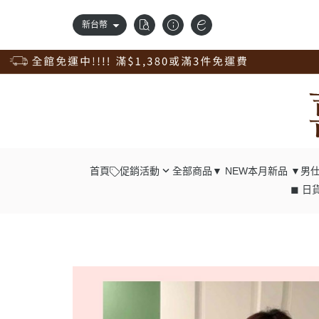
新台幣
首頁
促銷活動
全部商品
▼ NEW本月新品 ▼
男仕
◼ 日貨
錢包自由配；任2件98折
┕ 男仕 - 中
獨家訂製品，獨享9折優惠
┕ 男仕 - 長
新品上市，搶先價95折
┕ 男仕 - 腰
清倉專區，出清價75折
┕ 男仕 - 肩
真皮腰帶，任選兩條98折；4條9折
┕ 男仕 - 胸
真皮配件一起買；任4入9折
┕ 男仕 - 後