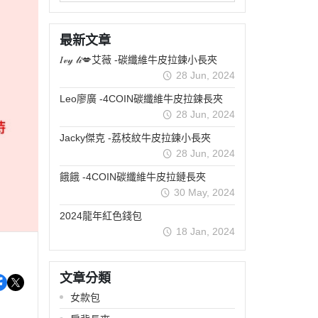
┕ 耳機收納包
┕ 眼鏡收納包
最新文章
┕ 手機殼系列
𝐼𝓋𝓎 𝓁𝒾💋艾薇 -碳纖維牛皮拉鍊小長夾
28 Jun, 2024
Leo廖廣 -4COIN碳纖維牛皮拉鍊長夾
28 Jun, 2024
Jacky傑克 -荔枝紋牛皮拉鍊小長夾
28 Jun, 2024
餓餓 -4COIN碳纖維牛皮拉鏈長夾
30 May, 2024
2024龍年紅色錢包
18 Jan, 2024
文章分類
女款包