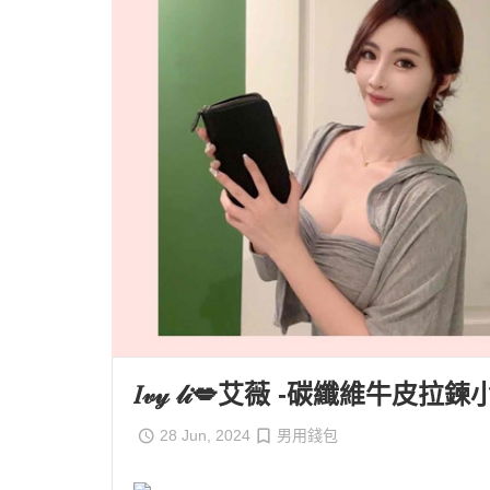
真皮拖鞋，3雙95折；4雙9折
┕ 男仕 - 手
鑰匙圈2入更省錢，任2件現折20
┕ 男仕 - 平
買包送點數，滿2000送100點
┕ 男仕 - 皮
𝐼𝓋𝓎 𝓁𝒾💋艾薇 -碳纖維牛皮拉
28 Jun, 2024
男用錢包