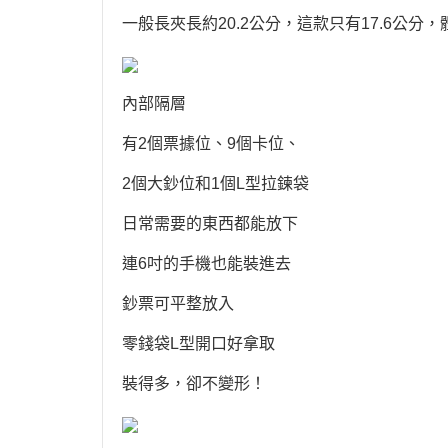
一般長夾長約20.2公分，這款只有17.6公
內部隔層
有2個票據位、9個卡位、
2個大鈔位和1個L型拉鍊袋
日常需要的東西都能放下
連6吋的手機也能裝進去
鈔票可平整放入
零錢袋L型開口好拿取
裝得多，卻不變形！