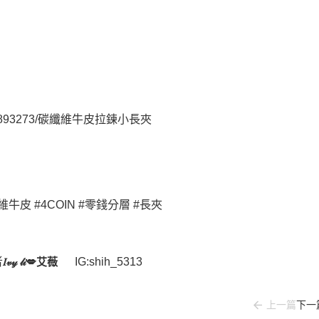
detail/1893273/碳纖維牛皮拉鍊小長夾
牛皮 #4COIN #零錢分層 #長夾
𝐼𝓋𝓎 𝓁𝒾💋艾薇
者
IG:shih_5313
上一篇
下一