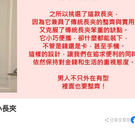
拿包
┕ 女仕 - 皮帶
┕ 雙材質:布配皮
板/電腦/手提包
帶
鍊小長夾
分享文章到