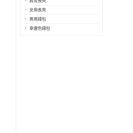
肩背長夾
女用長夾
男用錢包
幸運色錢包