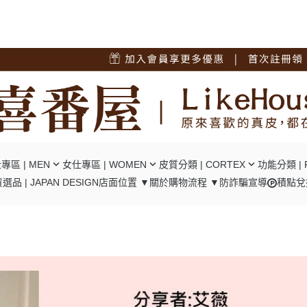
專區 | MEN
女仕專區 | WOMEN
皮質分類 | CORTEX
功能分類 | 
選品 | JAPAN DESIGN
店面位置 ▼
關於
購物流程 ▼
防詐騙宣導
積點兌
短夾
┕ 女仕 - 中短夾
┕ 油蠟牛皮
┕ RFID
夾
┕ 女仕 - 長夾
┕ 瘋馬牛皮
┕ 口金包
包/腿包
┕ 女仕 - 肩背包
┕ 十字紋牛皮
┕ 零錢隔層
背包
┕ 女仕 - 後背包
┕ 碳纖維牛皮
┕ 翻頁卡位
背包
┕ 女仕 - 手提包
┕ 植鞣牛皮
┕ 風琴卡位
背包
┕ 女仕 - 手拿包
┕ 羊皮