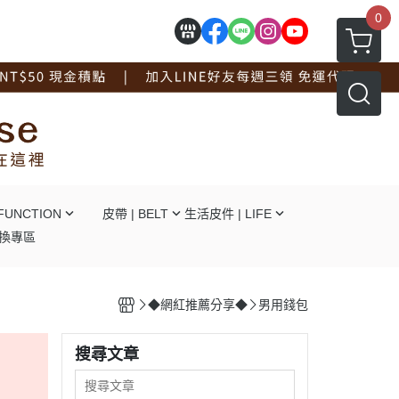
0
FUNCTION
皮帶 | BELT
生活皮件 | LIFE
換專區
┕自動釦
┕ 拖鞋系列
┕針釦
┕ 手套系列
◆網紅推薦分享◆
男用錢包
┕平滑釦
┕ 工作圍裙
┕對釦
┕ 面紙盒杯墊
搜尋文章
┕免打孔
┖ 辦公文具用品
┕ 線材捲線器