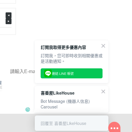
訂閱我取得更多優惠內容
訂閱我，您可即時收到相關優惠或
歡迎訂閱 喜番屋，掌握新品活動資訊
是活動通知。
確定
連結 LINE 帳號
【營業人名稱】豐鈺企業行
【統一編號】40802857
喜番屋LikeHouse
【客服專線】08-7031271
Bot Message (機器人信息)
【服務時間】週一至週五08:00-12:00；13:00-17:00
Carousel
回覆至 喜番屋LikeHouse
Copyright © 2021 Wabow Inc.