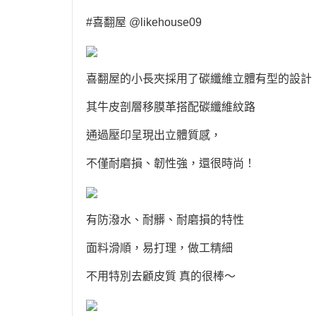
#喜翻屋 @likehouse09
喜翻屋的小長夾採用了碳纖維立體有型的設計，
其牛皮剖層移膜革搭配碳纖維紋路
通過壓印呈現出立體質感，
不僅耐磨損、韌性強，還很時尚！
有防潑水、耐髒、耐磨損的特性
面料滑順，易打理，做工精細
不用特別去顧皮質 真的很棒～