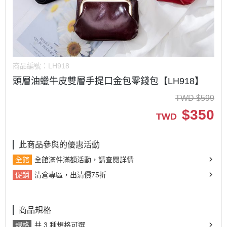
商品編號：
LH918
頭層油蠟牛皮雙層手提口金包零錢包【LH918】
TWD
$
599
$
350
TWD
此商品參與的優惠活動
全館
全館滿件滿額活動，請查閱詳情
促銷
清倉專區，出清價75折
商品規格
規格
共 3 種規格可選