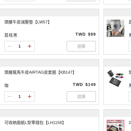
頭層牛皮減壓墊【LW57】
TWD
$99
荔枝黑
頭層瘋馬牛皮AIRTAG皮套圈【KB147】
TWD
$149
咖
可收納面紙L型零錢包【LH1158】