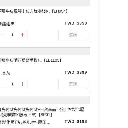
頭層牛皮風琴卡位方塊零錢包【LH954】
TWD
$350
碳纖維黑
頭層牛皮隨行肩背手機包【LB1103】
TWD
$399
卡其灰
【先付款先付款先付款+日貨商品不接】客製化壓
印(先聯繫客服再下單)【SP01】
TWD
$198
客製化壓印(超過8字-壓印請
先付款