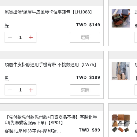
尾貨出清*頭層牛皮風琴卡位零錢包【LH1088】
TWD
$149
綠
頭層牛皮掛脖通用手機背帶-不挑殼通用【LW75】
TWD
$199
黑
【先付款先付款先付款+日貨商品不接】客製化壓
印(先聯繫客服再下單)【SP01】
TWD
$99
客製化壓印(8字內-壓印請先
付款