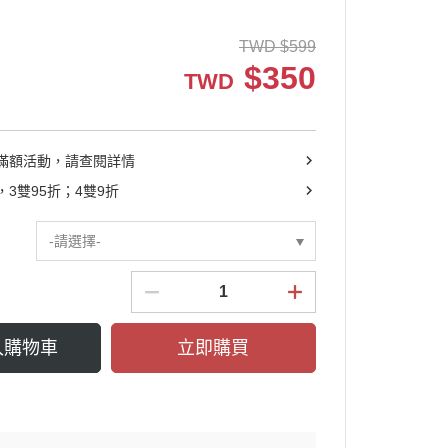
┕ 耳機收納包
TWD
$
599
┕ 眼鏡收納包
$
350
TWD
┕ 手機殼系列
滿額活動，請查閱詳情
3雙95折；4雙9折
-請選擇-
入購物車
立即購買