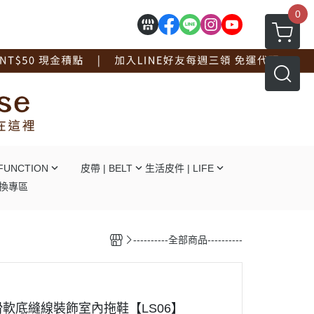
0
FUNCTION
皮帶 | BELT
生活皮件 | LIFE
換專區
┕自動釦
┕ 拖鞋系列
┕針釦
┕ 手套系列
----------全部商品----------
┕平滑釦
┕ 工作圍裙
┕對釦
┕ 面紙盒杯墊
┕免打孔
┖ 辦公文具用品
┕ 線材捲線器
軟底縫線裝飾室內拖鞋【LS06】