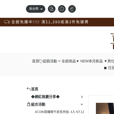
新台幣
首頁
促銷活動
全部商品
▼ NEW本月新品 ▼
男仕
◼ 日貨
錢包自由配；任2件98折
┕ 男仕 - 中
獨家訂製品，獨享9折優惠
┕ 男仕 - 長
新品上市，搶先價95折
┕ 男仕 - 腰
首頁
清倉專區，出清價75折
┕ 男仕 - 肩
◆網紅推薦分享◆
真皮腰帶，任選兩條98折；4條9折
┕ 男仕 - 胸
組合活動
真皮配件一起買；任4入9折
┕ 男仕 - 後
4COIN碳纖維牛皮長夾組- 4入 NT.12