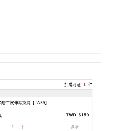
加購可選
1
件
頭層牛皮伸縮掛繩【LW59】
TWD
$159
黑