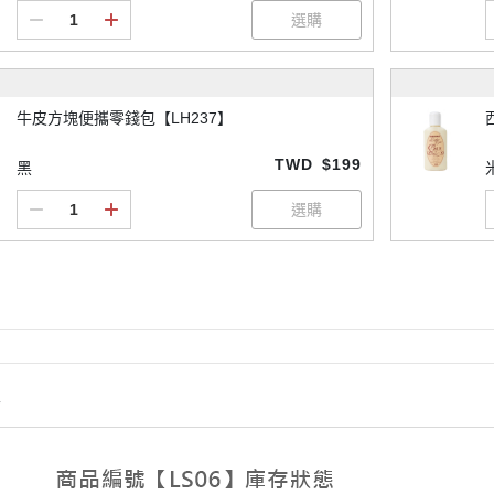
牛皮方塊便攜零錢包【LH237】
TWD
$199
黑
情