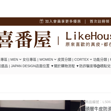
專區 | MEN
女仕專區 | WOMEN
皮質分類 | CORTEX
功能分類 | 
選品 | JAPAN DESIGN
店面位置 ▼
關於
購物流程 ▼
防詐騙宣導
積點兌
短夾
┕ 女仕 - 中短夾
┕ 油蠟牛皮
┕ RFID
夾
┕ 女仕 - 長夾
┕ 瘋馬牛皮
┕ 口金包
包/腿包
┕ 女仕 - 肩背包
┕ 十字紋牛皮
┕ 零錢隔層
背包
┕ 女仕 - 後背包
┕ 碳纖維牛皮
┕ 翻頁卡位
背包
┕ 女仕 - 手提包
┕ 植鞣牛皮
┕ 風琴卡位
商品編號：
LS06
背包
┕ 女仕 - 手拿包
┕ 羊皮
頭層牛皮防滑