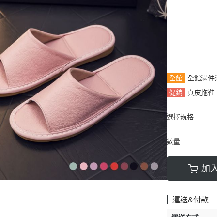
拿包
┕ 女仕 - 皮帶
┕ 雙材質:布配皮
板/電腦/手提包
帶
全館
全館滿件
促銷
真皮拖鞋，
選擇規格
數量
加
運送&付款