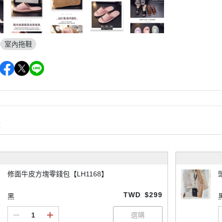
室內拖鞋
購
修面牛皮方塊零錢包【LH1168】
TWD
$299
黑