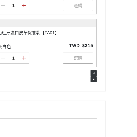
西班牙進口皮革保養乳【TA01】
TWD
$315
米白色