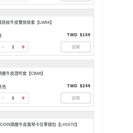
荔枝紋牛皮雙排掛套【LW84】
TWD
$159
黑
頭層牛皮證件套【CB48】
TWD
$249
黑色
2COIN頭層牛皮風琴卡位零錢包【LH1070】