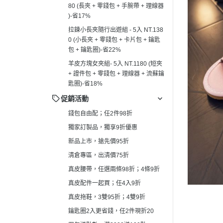
80 (長夾 + 零錢包 + 手腕帶 + 理線器
真皮拖鞋，3雙95折；4雙9折
┕ 男仕 - 手
)-省17%
鑰匙圈2入更省錢，任2件現折20
┕ 男仕 - 平
拉鍊小長夾隨行出遊組 - 5入 NT.138
買包送點數，滿2000送100點
0 (小長夾 + 零錢包 + 卡片包 + 鑰匙
┕ 男仕 - 皮
包 + 鑰匙圈)-省22%
羊皮方塊女夾組- 5入 NT.1180 (短夾
+ 證件包 + 零錢包 + 理線器 + 流蘇鑰
匙圈)-省18%
促銷活動
錢包自由配；任2件98折
獨家訂製品，獨享9折優惠
新品上市，搶先價95折
清倉專區，出清價75折
真皮腰帶，任選兩條98折；4條9折
真皮配件一起買；任4入9折
真皮拖鞋，3雙95折；4雙9折
鑰匙圈2入更省錢，任2件現折20