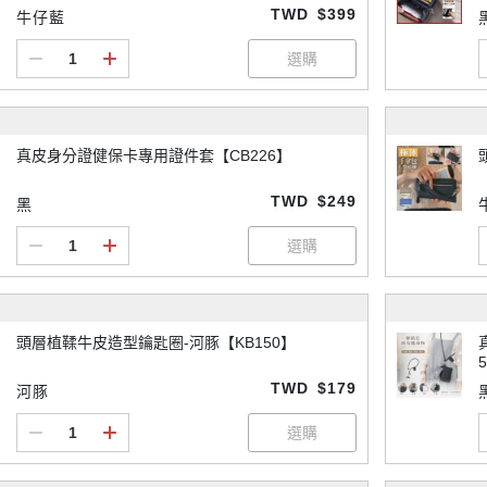
TWD
$399
牛仔藍
真皮身分證健保卡專用證件套【CB226】
TWD
$249
黑
頭層植鞣牛皮造型鑰匙圈-河豚【KB150】
TWD
$179
河豚