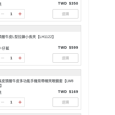
TWD
$350
黑
頭層牛皮L型拉鍊小長夾【LH1122】
TWD
$599
牛仔藍
真皮頭層牛皮多功能手機背帶帽夾眼鏡套【LW8
5】
TWD
$169
黑