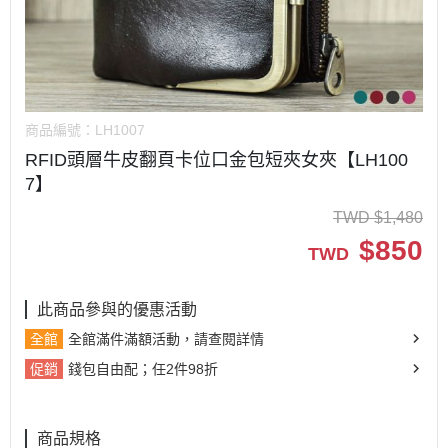
商品編號：
LH1007
RFID頭層牛皮翻頁卡位口金包短夾女夾【LH100
7】
TWD
$
1,480
$
850
TWD
此商品參與的優惠活動
全館
全館滿件滿額活動，請查閱詳情
促銷
錢包自由配；任2件98折
商品規格