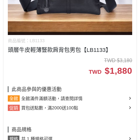
商品編號：
LB1133
頭層牛皮輕薄豎款肩背包男包【LB1133】
TWD
$
3,180
$
1,880
TWD
此商品參與的優惠活動
全館
全館滿件滿額活動，請查閱詳情
促銷
買包送點數，滿2000送100點
商品規格
規格
共 1 種規格可選