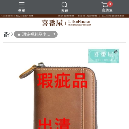
0
選單
搜尋
購物車
★ 瑕疵福利品小傷
大折扣★