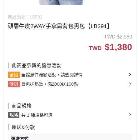
商品編號：
LB391
頭層牛皮2WAY手拿肩背包男包【LB391】
TWD
$
2,580
$
1,380
TWD
此商品參與的優惠活動
全館
全館滿件滿額活動，請查閱詳情
促銷
買包送點數，滿2000送100點
商品規格
規格
共 1 種規格可選
運送&付款
運送方式