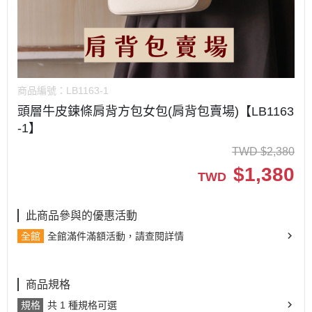
商品編號：
LB1163-1
頭層牛皮鍊條肩背方包女包(肩背包賣場)【LB1163
-1】
TWD
$
2,380
$
1,380
TWD
此商品參與的優惠活動
全館
全館滿件滿額活動，請查閱詳情
商品規格
規格
共 1 種規格可選