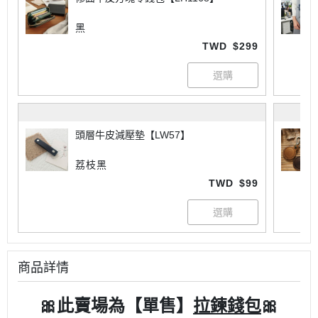
黑
TWD
$299
頭層牛皮減壓墊【LW57】
荔枝黑
TWD
$99
商品詳情
🎀此賣場為【單售】
拉鍊錢包
🎀