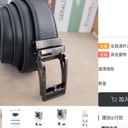
拿包
┕ 女仕 - 皮帶
┕ 雙材質:布配皮
板/電腦/手提包
帶
全館
全館滿件
促銷
真皮腰帶
選擇規格
數量
加
運送&付款