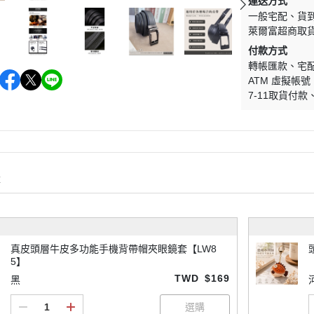
運送方式
一般宅配
貨
萊爾富超商取
付款方式
轉帳匯款
宅
ATM 虛擬帳號
7-11取貨付款
購
真皮頭層牛皮多功能手機背帶帽夾眼鏡套【LW8
5】
TWD
$169
黑