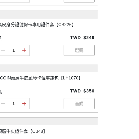
真皮身分證健保卡專用證件套【CB226】
TWD
$249
黑
2COIN頭層牛皮風琴卡位零錢包【LH1070】
TWD
$350
黑
頭層牛皮證件套【CB48】