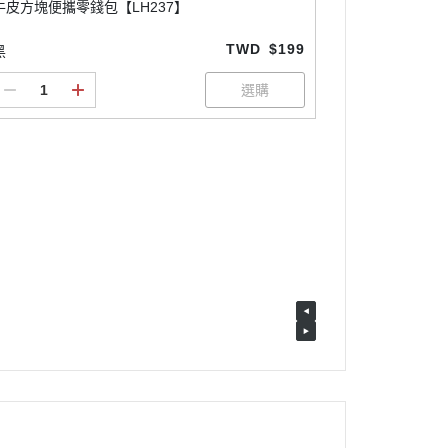
牛皮方塊便攜零錢包【LH237】
TWD
$199
黑