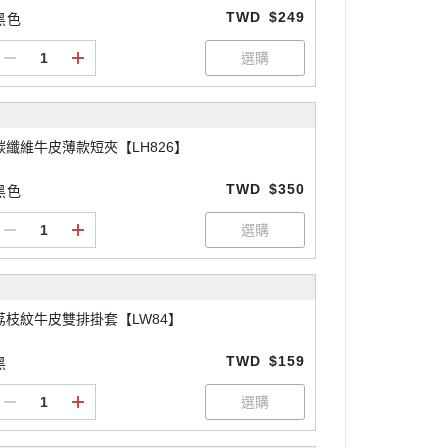
TWD
$249
黑色
碳纖維牛皮薄款短夾【LH826】
TWD
$350
黑色
荔枝紋牛皮雙排掛套【LW84】
TWD
$159
黑