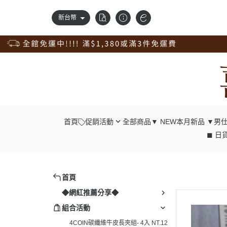
新台幣
首頁
促銷活動
全部商品
▼ NEW本月新品 ▼
男仕
◼ 日貨
錢包自由配；任2件98折
┕ 男仕 - 中
獨家訂製品，獨享9折優惠
┕ 男仕 - 長
新品上市，搶先價95折
┕ 男仕 - 腰
首頁
清倉專區，出清價75折
┕ 男仕 - 肩
◆網紅推薦分享◆
真皮腰帶，任選兩條98折；4條9折
┕ 男仕 - 胸
組合活動
真皮配件一起買；任4入9折
┕ 男仕 - 後
4COIN碳纖維牛皮長夾組- 4入 NT.12