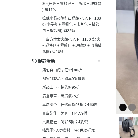
80 (長夾 + 零錢包 + 手腕帶 + 理線器
真皮拖鞋，3雙95折；4雙9折
┕ 男仕 - 手
)-省17%
鑰匙圈2入更省錢，任2件現折20
┕ 男仕 - 平
拉鍊小長夾隨行出遊組 - 5入 NT.138
買包送點數，滿2000送100點
0 (小長夾 + 零錢包 + 卡片包 + 鑰匙
┕ 男仕 - 皮
包 + 鑰匙圈)-省22%
羊皮方塊女夾組- 5入 NT.1180 (短夾
+ 證件包 + 零錢包 + 理線器 + 流蘇鑰
匙圈)-省18%
促銷活動
錢包自由配；任2件98折
獨家訂製品，獨享9折優惠
新品上市，搶先價95折
清倉專區，出清價75折
真皮腰帶，任選兩條98折；4條9折
真皮配件一起買；任4入9折
真皮拖鞋，3雙95折；4雙9折
鑰匙圈2入更省錢，任2件現折20