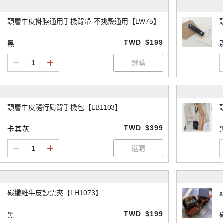
頭層牛皮掛脖通用手機背帶-不挑殼通用【LW75】
TWD
$199
黑
頭層牛皮隨行肩背手機包【LB1103】
TWD
$399
卡其灰
碳纖維牛皮鈔票夾【LH1073】
TWD
$199
黑