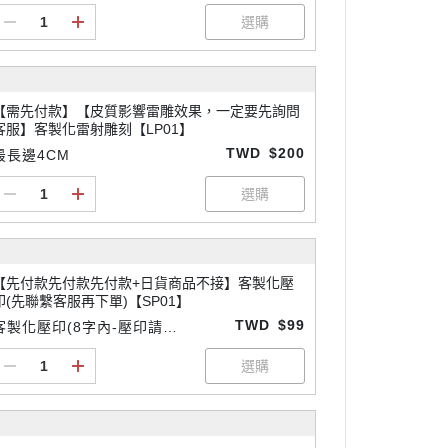
【需先付款】【皮質影響雷雕效果，一定要先詢問
客服】客製化雷射雕刻【LP01】
TWD
$200
最長邊4CM
【先付款先付款先付款+日貨商品不接】客製化壓
印(先聯繫客服再下單)【SP01】
TWD
$99
客製化壓印(8字內-壓印請先
付款