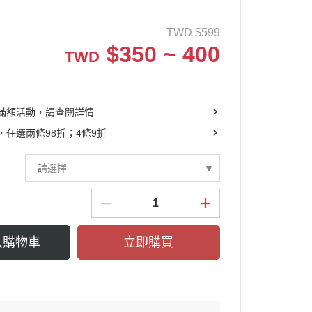
┕ 耳機收納包
TWD
$
599
┕ 眼鏡收納包
$
350 ~ 400
TWD
┕ 手機殼系列
滿額活動，請查閱詳情
，任選兩條98折；4條9折
-請選擇-
入購物車
立即購買