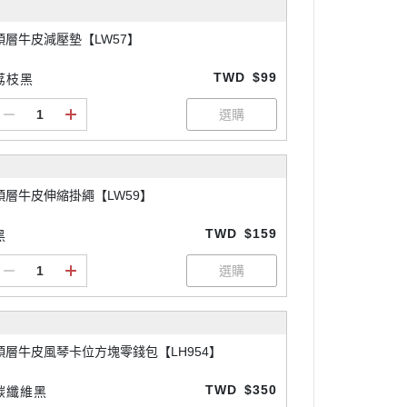
頭層牛皮減壓墊【LW57】
TWD
$99
荔枝黑
頭層牛皮伸縮掛繩【LW59】
TWD
$159
黑
頭層牛皮風琴卡位方塊零錢包【LH954】
TWD
$350
碳纖維黑