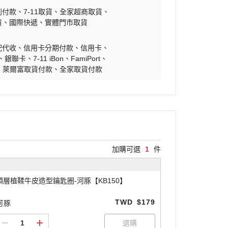
到付款
7-11取貨
全家超商取貨
貨
國際快遞
實體門市取貨
配代收
信用卡分期付款
信用卡
銀聯卡
7-11 iBon
FamiPort
萊爾富取貨付款
全家取貨付款
加購可選
1
件
頭層植鞣牛皮造型鑰匙圈-河豚【KB150】
TWD
$179
河豚