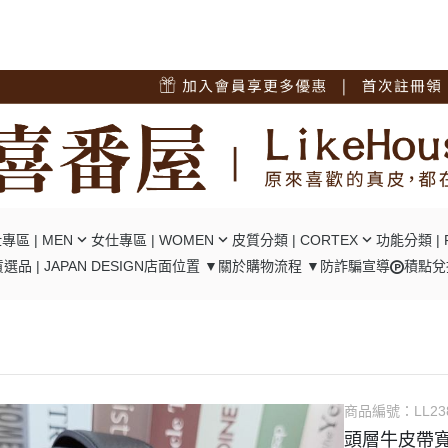
專區 | MEN
女仕專區 | WOMEN
皮質分類 | CORTEX
功能分類 | 
選品 | JAPAN DESIGN
店面位置 ▼
關於
購物流程 ▼
防詐騙宣導
積點兌
短夾
┕ 女仕 - 中短夾
┕ 油蠟牛皮
┕ RFID
夾
┕ 女仕 - 長夾
┕ 瘋馬牛皮
┕ 口金包
包/腿包
┕ 女仕 - 肩背包
┕ 十字紋牛皮
┕ 零錢隔層
背包
┕ 女仕 - 後背包
┕ 碳纖維牛皮
┕ 翻頁卡位
背包
┕ 女仕 - 手提包
┕ 植鞣牛皮
┕ 風琴卡位
商品編號：
LL23
背包
┕ 女仕 - 手拿包
┕ 羊皮
頭層牛皮帶寬