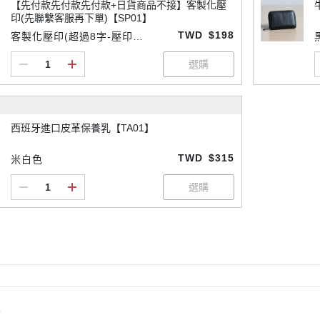
【先付款先付款先付款+日貨商品不接】客製化壓
印(先聯繫客服再下單)【SP01】
TWD
$198
客製化壓印(超過8字-壓印請
先付款
西班牙進口皮革保養乳【TA01】
TWD
$315
米白色
情