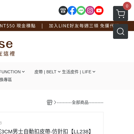
0
FUNCTION
皮帶 | BELT
生活皮件 | LIFE
換專區
┕自動釦
┕ 拖鞋系列
┕針釦
┕ 手套系列
----------全部商品----------
┕平滑釦
┕ 工作圍裙
┕對釦
┕ 面紙盒杯墊
┕免打孔
┖ 辦公文具用品
8
┕ 線材捲線器
3CM男士自動扣皮帶-仿針扣【LL238】