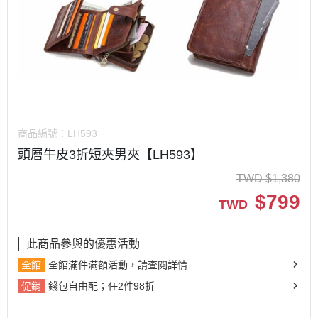
商品編號：
LH593
頭層牛皮3折短夾男夾【LH593】
TWD
$
1,380
$
799
TWD
此商品參與的優惠活動
全館
全館滿件滿額活動，請查閱詳情
促銷
錢包自由配；任2件98折