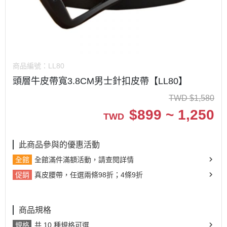
商品編號：
LL80
頭層牛皮帶寬3.8CM男士針扣皮帶【LL80】
TWD
$
1,580
$
899 ~ 1,250
TWD
此商品參與的優惠活動
全館
全館滿件滿額活動，請查閱詳情
促銷
真皮腰帶，任選兩條98折；4條9折
商品規格
規格
共 10 種規格可選