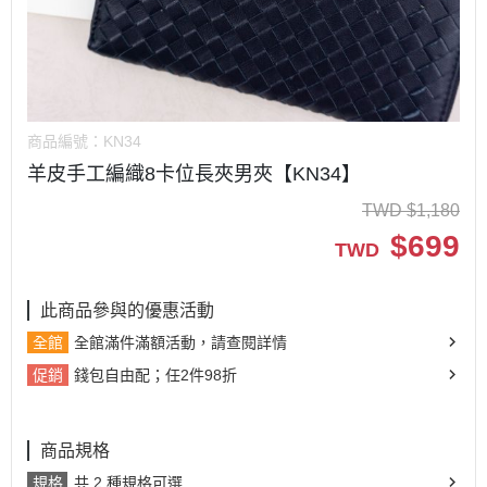
商品編號：
KN34
羊皮手工編織8卡位長夾男夾【KN34】
TWD
$
1,180
$
699
TWD
此商品參與的優惠活動
全館
全館滿件滿額活動，請查閱詳情
促銷
錢包自由配；任2件98折
商品規格
規格
共 2 種規格可選