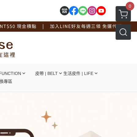
0
FUNCTION
皮帶 | BELT
生活皮件 | LIFE
換專區
┕自動釦
┕ 拖鞋系列
┕針釦
┕ 手套系列
┕平滑釦
┕ 工作圍裙
┕對釦
┕ 面紙盒杯墊
┕免打孔
┖ 辦公文具用品
┕ 線材捲線器