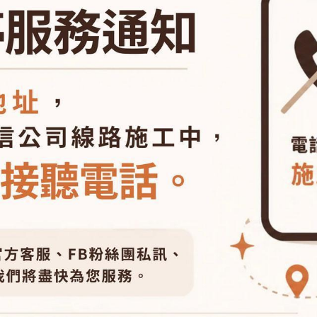
拿包
┕ 女仕 - 皮帶
┕ 雙材質:布配皮
板/電腦/手提包
帶