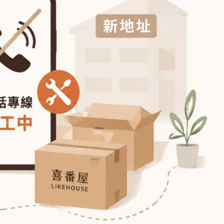
┕ 耳機收納包
┕ 眼鏡收納包
┕ 手機殼系列