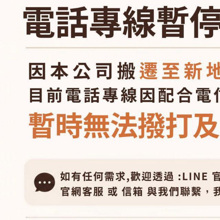
真皮拖鞋，3雙95折；4雙9折
┕ 男仕 - 手
鑰匙圈2入更省錢，任2件現折20
┕ 男仕 - 平
買包送點數，滿2000送100點
┕ 男仕 - 皮