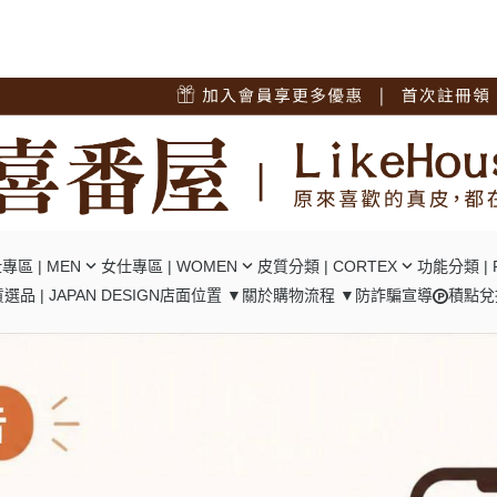
專區 | MEN
女仕專區 | WOMEN
皮質分類 | CORTEX
功能分類 | 
選品 | JAPAN DESIGN
店面位置 ▼
關於
購物流程 ▼
防詐騙宣導
積點兌
短夾
┕ 女仕 - 中短夾
┕ 油蠟牛皮
┕ RFID
夾
┕ 女仕 - 長夾
┕ 瘋馬牛皮
┕ 口金包
包/腿包
┕ 女仕 - 肩背包
┕ 十字紋牛皮
┕ 零錢隔層
背包
┕ 女仕 - 後背包
┕ 碳纖維牛皮
┕ 翻頁卡位
背包
┕ 女仕 - 手提包
┕ 植鞣牛皮
┕ 風琴卡位
背包
┕ 女仕 - 手拿包
┕ 羊皮