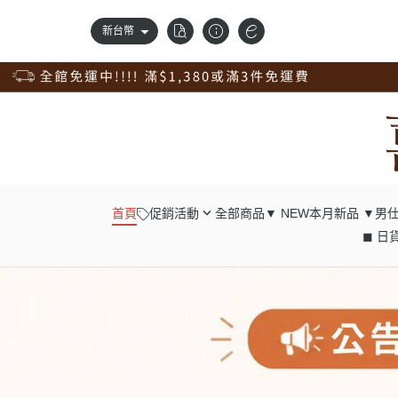
新台幣
首頁
促銷活動
全部商品
▼ NEW本月新品 ▼
男仕
◼ 日貨
錢包自由配；任2件98折
┕ 男仕 - 中
獨家訂製品，獨享9折優惠
┕ 男仕 - 長
新品上市，搶先價95折
┕ 男仕 - 腰
清倉專區，出清價75折
┕ 男仕 - 肩
真皮腰帶，任選兩條98折；4條9折
┕ 男仕 - 胸
真皮配件一起買；任4入9折
┕ 男仕 - 後