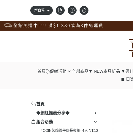
新台幣
首頁
促銷活動
全部商品
▼ NEW本月新品 ▼
男仕
◼ 日貨
錢包自由配；任2件98折
┕ 男仕 - 中
獨家訂製品，獨享9折優惠
┕ 男仕 - 長
新品上市，搶先價95折
┕ 男仕 - 腰
首頁
清倉專區，出清價75折
┕ 男仕 - 肩
◆網紅推薦分享◆
真皮腰帶，任選兩條98折；4條9折
┕ 男仕 - 胸
組合活動
真皮配件一起買；任4入9折
┕ 男仕 - 後
4COIN碳纖維牛皮長夾組- 4入 NT.12