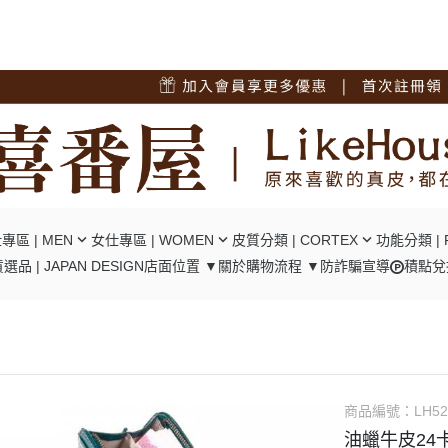
專區 | MEN
女仕專區 | WOMEN
皮質分類 | CORTEX
功能分類 | 
選品 | JAPAN DESIGN
店面位置 ▼
關於
購物流程 ▼
防詐騙宣導
積點兌
短夾
┕ 女仕 - 中短夾
┕ 油蠟牛皮
┕ RFID
夾
┕ 女仕 - 長夾
┕ 瘋馬牛皮
┕ 口金包
包/腿包
┕ 女仕 - 肩背包
┕ 十字紋牛皮
┕ 零錢隔層
背包
┕ 女仕 - 後背包
┕ 碳纖維牛皮
┕ 翻頁卡位
背包
┕ 女仕 - 手提包
┕ 植鞣牛皮
┕ 風琴卡位
商品編號：
LH52
背包
┕ 女仕 - 手拿包
┕ 羊皮
油蠟牛皮24