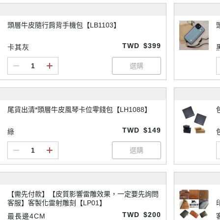
頭層牛皮隨行肩背手機包【LB1103】
TWD
$399
卡其灰
尾貨出清*頭層牛皮風琴卡位零錢包【LH1088】
TWD
$149
綠
【需先付款】【皮質影響雷雕效果，一定要先詢問
客服】客製化雷射雕刻【LP01】
TWD
$200
最長邊4CM