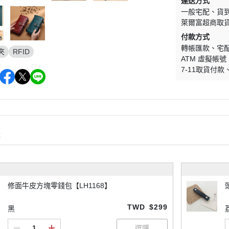
運送方式
一般宅配
貨
萊爾富超商取
付款方式
轉帳匯款
宅
夾
RFID
ATM 虛擬帳號
7-11取貨付款
購
修面牛皮方塊零錢包【LH1168】
TWD
$299
黑