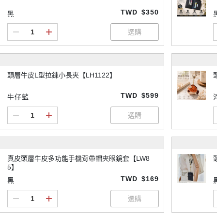
TWD
$350
黑
頭層牛皮L型拉鍊小長夾【LH1122】
TWD
$599
牛仔藍
真皮頭層牛皮多功能手機背帶帽夾眼鏡套【LW8
5】
TWD
$169
黑