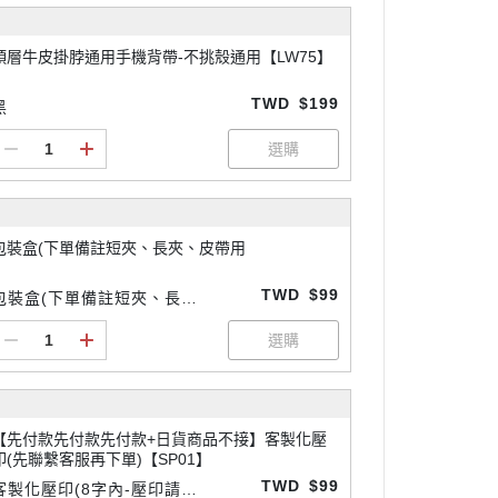
頭層牛皮掛脖通用手機背帶-不挑殼通用【LW75】
TWD
$199
黑
包裝盒(下單備註短夾、長夾、皮帶用
TWD
$99
包裝盒(下單備註短夾、長
夾、皮帶用)
【先付款先付款先付款+日貨商品不接】客製化壓
印(先聯繫客服再下單)【SP01】
TWD
$99
客製化壓印(8字內-壓印請先