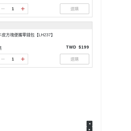
付款
牛皮方塊便攜零錢包【LH237】
TWD
$199
黑