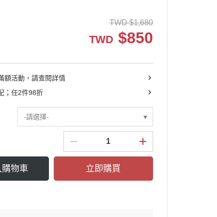
┕ 耳機收納包
TWD
$
1,680
┕ 眼鏡收納包
$
850
TWD
┕ 手機殼系列
滿額活動，請查閱詳情
配；任2件98折
-請選擇-
入購物車
立即購買