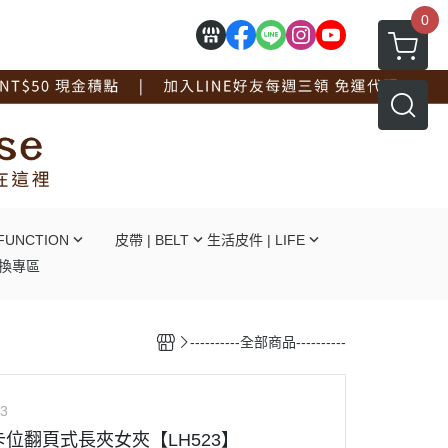
0
FUNCTION
皮帶 | BELT
生活皮件 | LIFE
換專區
┕自動釦
┕ 拖鞋系列
┕針釦
┕ 手套系列
----------全部商品----------
┕平滑釦
┕ 工作圍裙
┕對釦
┕ 面紙盒杯墊
┕免打孔
┖ 辦公文具用品
3
┕ 線材捲線器
卡位翻頁式長夾女夾【LH523】