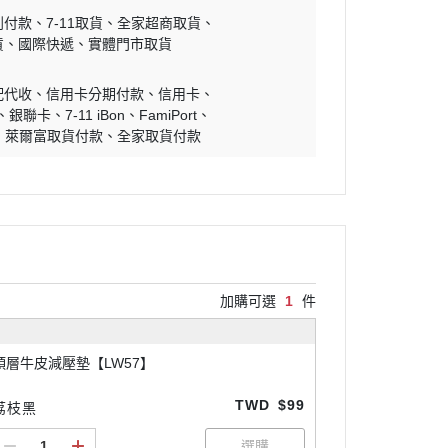
到付款
7-11取貨
全家超商取貨
貨
國際快遞
實體門市取貨
配代收
信用卡分期付款
信用卡
銀聯卡
7-11 iBon
FamiPort
萊爾富取貨付款
全家取貨付款
加購可選
1
件
頭層牛皮減壓墊【LW57】
TWD
$99
荔枝黑