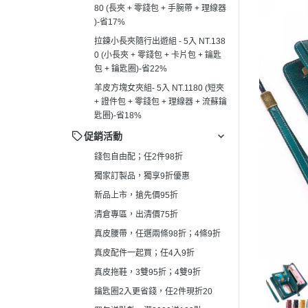
80 (長夾 + 零錢包 + 手腕帶 + 理線器
真皮拖鞋，3雙95折；4雙9折
┕ 男仕 - 手
)-省17%
鑰匙圈2入更省錢，任2件現折20
┕ 男仕 - 平
拉鍊小長夾隨行出遊組 - 5入 NT.138
買包送點數，滿2000送100點
0 (小長夾 + 零錢包 + 卡片包 + 鑰匙
┕ 男仕 - 皮
包 + 鑰匙圈)-省22%
羊皮方塊女夾組- 5入 NT.1180 (短夾
+ 證件包 + 零錢包 + 理線器 + 流蘇鑰
匙圈)-省18%
促銷活動
錢包自由配；任2件98折
獨家訂製品，獨享9折優惠
新品上市，搶先價95折
清倉專區，出清價75折
真皮腰帶，任選兩條98折；4條9折
真皮配件一起買；任4入9折
真皮拖鞋，3雙95折；4雙9折
鑰匙圈2入更省錢，任2件現折20