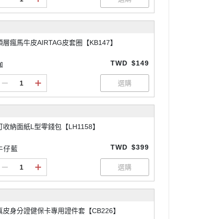
頭層瘋馬牛皮AIRTAG皮套圈【KB147】
TWD
$149
咖
可收納面紙L型零錢包【LH1158】
TWD
$399
牛仔藍
真皮身分證健保卡專用證件套【CB226】