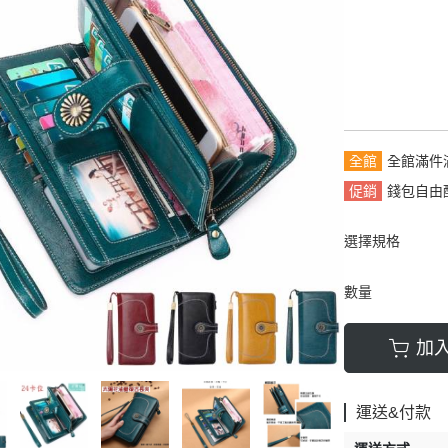
拿包
┕ 女仕 - 皮帶
┕ 雙材質:布配皮
板/電腦/手提包
帶
全館
全館滿件
促銷
錢包自由
選擇規格
數量
加
運送&付款