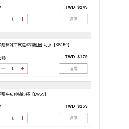
TWD
$249
黑
頭層植鞣牛皮造型鑰匙圈-河豚【KB150】
TWD
$179
河豚
頭層牛皮伸縮掛繩【LW59】
TWD
$159
黑