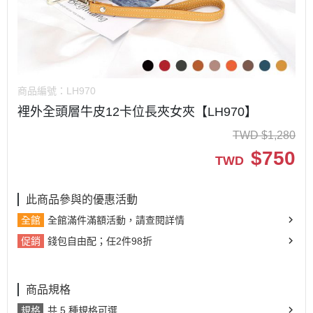
商品編號：
LH970
裡外全頭層牛皮12卡位長夾女夾【LH970】
TWD
$
1,280
$
750
TWD
此商品參與的優惠活動
全館
全館滿件滿額活動，請查閱詳情
促銷
錢包自由配；任2件98折
商品規格
規格
共 5 種規格可選