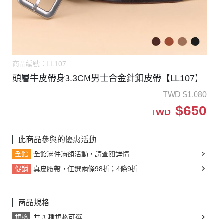
商品編號：
LL107
頭層牛皮帶身3.3CM男士合金針釦皮帶【LL107】
TWD
$
1,080
$
650
TWD
此商品參與的優惠活動
全館
全館滿件滿額活動，請查閱詳情
促銷
真皮腰帶，任選兩條98折；4條9折
商品規格
規格
共 3 種規格可選