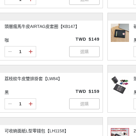
頭層瘋馬牛皮AIRTAG皮套圈【KB147】
TWD
$149
咖
荔枝紋牛皮雙排掛套【LW84】
TWD
$159
黑
可收納面紙L型零錢包【LH1158】