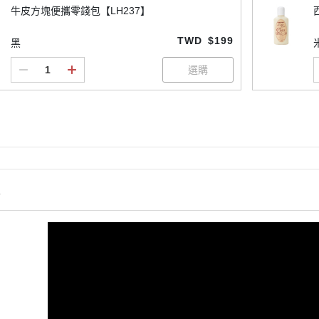
牛皮方塊便攜零錢包【LH237】
TWD
$199
黑
情