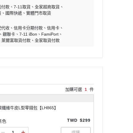
到付款
7-11取貨
全家超商取貨
貨
國際快遞
實體門市取貨
配代收
信用卡分期付款
信用卡
銀聯卡
7-11 iBon
FamiPort
萊爾富取貨付款
全家取貨付款
加購可選
1
件
碳纖維牛皮L型零錢包【LH865】
TWD
$299
黑色