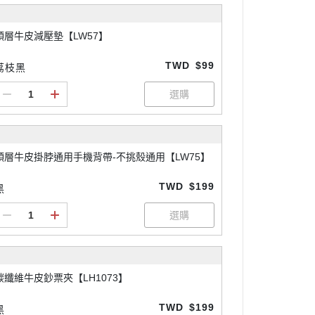
頭層牛皮減壓墊【LW57】
TWD
$99
荔枝黑
頭層牛皮掛脖通用手機背帶-不挑殼通用【LW75】
TWD
$199
黑
碳纖維牛皮鈔票夾【LH1073】
TWD
$199
黑