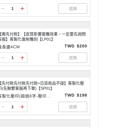
【需先付款】【皮質影響雷雕效果，一定要先詢問
客服】客製化雷射雕刻【LP01】
TWD
$200
最長邊4CM
【先付款先付款先付款+日貨商品不接】客製化壓
印(先聯繫客服再下單)【SP01】
TWD
$198
客製化壓印(超過8字-壓印請
先付款