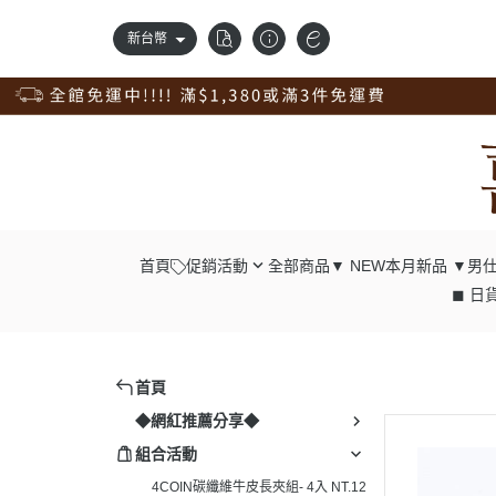
新台幣
首頁
促銷活動
全部商品
▼ NEW本月新品 ▼
男仕
◼ 日貨
錢包自由配；任2件98折
┕ 男仕 - 中
獨家訂製品，獨享9折優惠
┕ 男仕 - 長
新品上市，搶先價95折
┕ 男仕 - 腰
首頁
清倉專區，出清價75折
┕ 男仕 - 肩
◆網紅推薦分享◆
真皮腰帶，任選兩條98折；4條9折
┕ 男仕 - 胸
組合活動
真皮配件一起買；任4入9折
┕ 男仕 - 後
4COIN碳纖維牛皮長夾組- 4入 NT.12