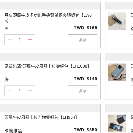
真皮頭層牛皮多功能手機背帶帽夾眼鏡套【LW8
5】
TWD
$169
黑
尾貨出清*頭層牛皮風琴卡位零錢包【LH1088】
TWD
$149
綠
頭層牛皮風琴卡位方塊零錢包【LH954】
TWD
$350
碳纖維黑