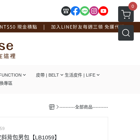
0
FUNCTION
皮帶 | BELT
生活皮件 | LIFE
換專區
┕自動釦
┕ 拖鞋系列
┕針釦
┕ 手套系列
----------全部商品----------
┕平滑釦
┕ 工作圍裙
┕對釦
┕ 面紙盒杯墊
┕免打孔
┖ 辦公文具用品
59
┕ 線材捲線器
斜背包男包【LB1059】