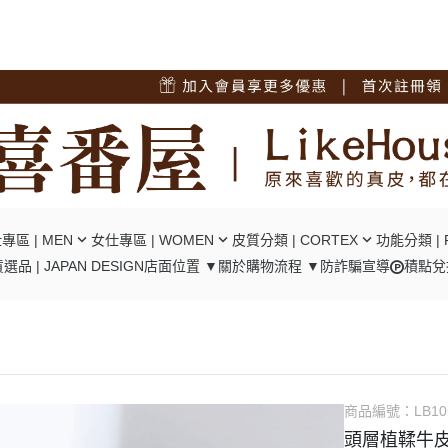
專區 | MEN
女仕專區 | WOMEN
皮質分類 | CORTEX
功能分類 | 
選品 | JAPAN DESIGN
店面位置 ▼
關於
購物流程 ▼
防詐騙宣導
積點兌
短夾
┕ 女仕 - 中短夾
┕ 油蠟牛皮
┕ RFID
夾
┕ 女仕 - 長夾
┕ 瘋馬牛皮
┕ 口金包
包/腿包
┕ 女仕 - 肩背包
┕ 十字紋牛皮
┕ 零錢隔層
背包
┕ 女仕 - 後背包
┕ 碳纖維牛皮
┕ 翻頁卡位
背包
┕ 女仕 - 手提包
┕ 植鞣牛皮
┕ 風琴卡位
商品編號：
LB10
背包
┕ 女仕 - 手拿包
┕ 羊皮
頭層植鞣牛皮