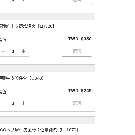
碳纖維牛皮薄款短夾【LH826】
TWD
$350
黑色
頭層牛皮證件套【CB48】
TWD
$249
黑色
2COIN頭層牛皮風琴卡位零錢包【LH1070】