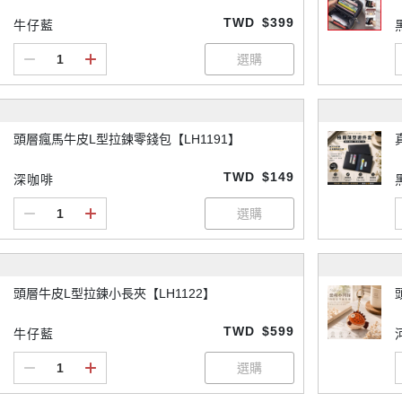
TWD
$399
牛仔藍
頭層瘋馬牛皮L型拉鍊零錢包【LH1191】
TWD
$149
深咖啡
頭層牛皮L型拉鍊小長夾【LH1122】
TWD
$599
牛仔藍