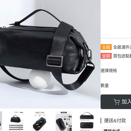
拿包
┕ 女仕 - 皮帶
┕ 雙材質:布配皮
板/電腦/手提包
帶
全館
全館滿件
促銷
買包送點數
選擇規格
數量
加
運送&付款