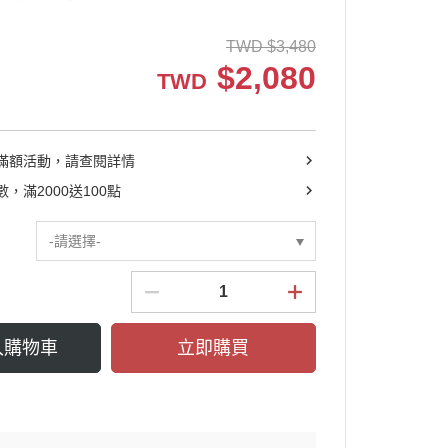
┕ 耳機收納包
TWD
$
3,480
┕ 眼鏡收納包
$
2,080
TWD
┕ 手機殼系列
滿額活動，請查閱詳情
，滿2000送100點
-請選擇-
入購物車
立即購買