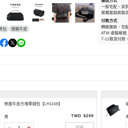
運送方式
一般宅配
貨
萊爾富超商取
付款方式
轉帳匯款
宅
男包
頭層牛皮
ATM 虛擬帳號
7-11取貨付款
購
修面牛皮方塊零錢包【LH1168】
TWD
$299
黑