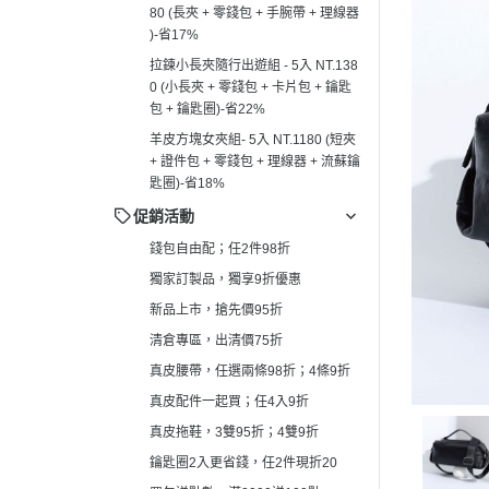
80 (長夾 + 零錢包 + 手腕帶 + 理線器
真皮拖鞋，3雙95折；4雙9折
┕ 男仕 - 手
)-省17%
鑰匙圈2入更省錢，任2件現折20
┕ 男仕 - 平
拉鍊小長夾隨行出遊組 - 5入 NT.138
買包送點數，滿2000送100點
0 (小長夾 + 零錢包 + 卡片包 + 鑰匙
┕ 男仕 - 皮
包 + 鑰匙圈)-省22%
羊皮方塊女夾組- 5入 NT.1180 (短夾
+ 證件包 + 零錢包 + 理線器 + 流蘇鑰
匙圈)-省18%
促銷活動
錢包自由配；任2件98折
獨家訂製品，獨享9折優惠
新品上市，搶先價95折
清倉專區，出清價75折
真皮腰帶，任選兩條98折；4條9折
真皮配件一起買；任4入9折
真皮拖鞋，3雙95折；4雙9折
鑰匙圈2入更省錢，任2件現折20