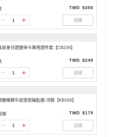
TWD
$350
黑
真皮身分證健保卡專用證件套【CB226】
TWD
$249
黑
頭層植鞣牛皮造型鑰匙圈-河豚【KB150】
TWD
$179
河豚