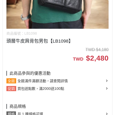
商品編號：
LB1098
頭層牛皮肩背包男包【LB1098】
TWD
$
4,180
$
2,480
TWD
此商品參與的優惠活動
全館
全館滿件滿額活動，請查閱詳情
促銷
買包送點數，滿2000送100點
商品規格
規格
共 1 種規格可選