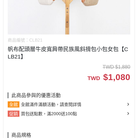
商品編號：
CLB21
帆布配頭層牛皮寬肩帶民族風斜揹包小包女包【C
LB21】
TWD
$
1,880
$
1,080
TWD
此商品參與的優惠活動
全館
全館滿件滿額活動，請查閱詳情
促銷
買包送點數，滿2000送100點
商品規格