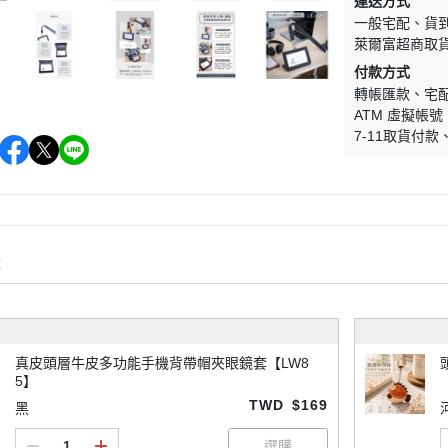
運送方式
一般宅配
貨
萊爾富超商取
付款方式
轉帳匯款
宅
ATM 虛擬帳號
7-11取貨付款
購
真皮頭層牛皮多功能手機背帶帽夾眼鏡套【LW8
5】
TWD
$169
黑