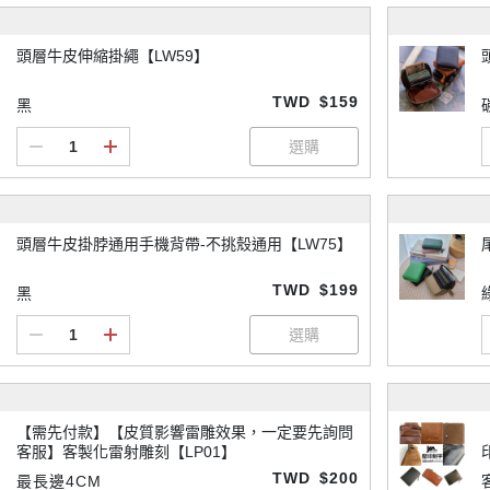
頭層牛皮伸縮掛繩【LW59】
TWD
$159
黑
頭層牛皮掛脖通用手機背帶-不挑殼通用【LW75】
TWD
$199
黑
【需先付款】【皮質影響雷雕效果，一定要先詢問
客服】客製化雷射雕刻【LP01】
TWD
$200
最長邊4CM