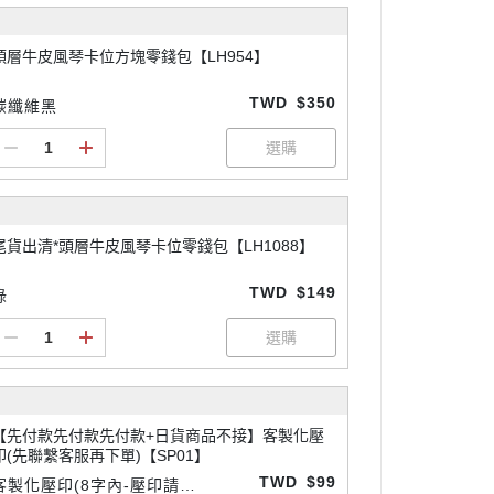
頭層牛皮風琴卡位方塊零錢包【LH954】
TWD
$350
碳纖維黑
尾貨出清*頭層牛皮風琴卡位零錢包【LH1088】
TWD
$149
綠
【先付款先付款先付款+日貨商品不接】客製化壓
印(先聯繫客服再下單)【SP01】
TWD
$99
客製化壓印(8字內-壓印請先