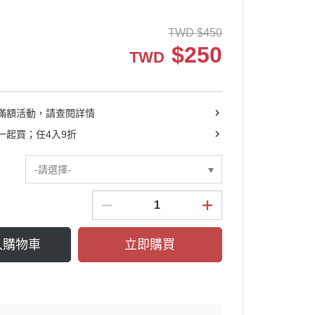
┕ 耳機收納包
TWD
$
450
┕ 眼鏡收納包
$
250
TWD
┕ 手機殼系列
滿額活動，請查閱詳情
一起買；任4入9折
-請選擇-
入購物車
立即購買