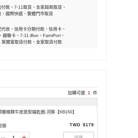
到付款
7-11取貨
全家超商取貨
貨
國際快遞
實體門市取貨
配代收
信用卡分期付款
信用卡
銀聯卡
7-11 iBon
FamiPort
萊爾富取貨付款
全家取貨付款
加購可選
1
件
頭層植鞣牛皮造型鑰匙圈-河豚【KB150】
TWD
$179
河豚