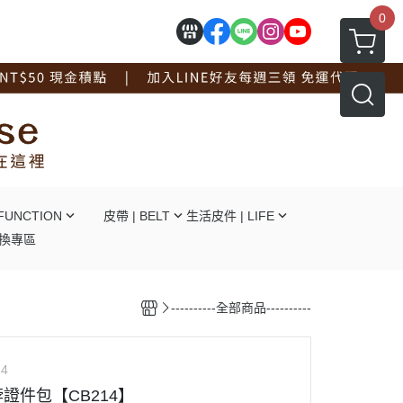
0
FUNCTION
皮帶 | BELT
生活皮件 | LIFE
換專區
┕自動釦
┕ 拖鞋系列
┕針釦
┕ 手套系列
----------全部商品----------
┕平滑釦
┕ 工作圍裙
┕對釦
┕ 面紙盒杯墊
┕免打孔
┖ 辦公文具用品
14
┕ 線材捲線器
證件包【CB214】