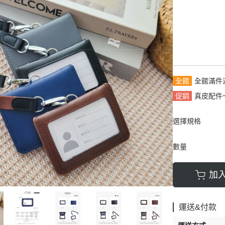
拿包
┕ 女仕 - 皮帶
┕ 雙材質:布配皮
板/電腦/手提包
帶
全館
全館滿件
促銷
真皮配件
選擇規格
數量
加
運送&付款