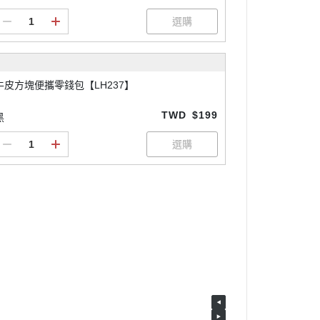
付款
牛皮方塊便攜零錢包【LH237】
TWD
$199
黑