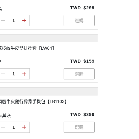
TWD
$299
黑
荔枝紋牛皮雙排掛套【LW84】
TWD
$159
黑
頭層牛皮隨行肩背手機包【LB1103】
TWD
$399
卡其灰