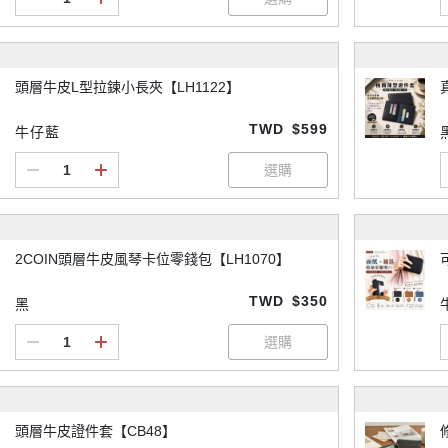
頭層牛皮L型拉鍊小長夾【LH1122】
TWD
$599
牛仔藍
2COIN頭層牛皮風琴卡位零錢包【LH1070】
TWD
$350
黑
頭層牛皮證件套【CB48】