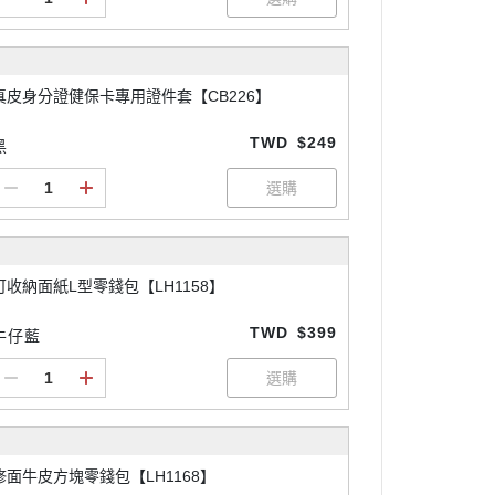
真皮身分證健保卡專用證件套【CB226】
TWD
$249
黑
可收納面紙L型零錢包【LH1158】
TWD
$399
牛仔藍
修面牛皮方塊零錢包【LH1168】