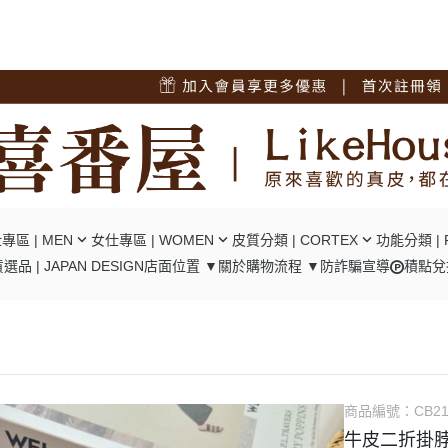
專區 | MEN
女仕專區 | WOMEN
皮質分類 | CORTEX
功能分類 | 
選品 | JAPAN DESIGN
店面位置 ▼
關於
購物流程 ▼
防詐騙宣導
積點兌
短夾
┕ 女仕 - 中短夾
┕ 油蠟牛皮
┕ RFID
夾
┕ 女仕 - 長夾
┕ 瘋馬牛皮
┕ 口金包
包/腿包
┕ 女仕 - 肩背包
┕ 十字紋牛皮
┕ 零錢隔層
背包
┕ 女仕 - 後背包
┕ 碳纖維牛皮
┕ 翻頁卡位
背包
┕ 女仕 - 手提包
┕ 植鞣牛皮
┕ 風琴卡位
商品編號：
CB2
背包
┕ 女仕 - 手拿包
┕ 羊皮
牛皮二折掛脖