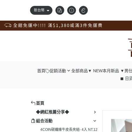
新台幣
首頁
促銷活動
全部商品
▼ NEW本月新品 ▼
男仕
◼ 日貨
錢包自由配；任2件98折
┕ 男仕 - 中
獨家訂製品，獨享9折優惠
┕ 男仕 - 長
新品上市，搶先價95折
┕ 男仕 - 腰
首頁
清倉專區，出清價75折
┕ 男仕 - 肩
◆網紅推薦分享◆
真皮腰帶，任選兩條98折；4條9折
┕ 男仕 - 胸
組合活動
真皮配件一起買；任4入9折
┕ 男仕 - 後
4COIN碳纖維牛皮長夾組- 4入 NT.12