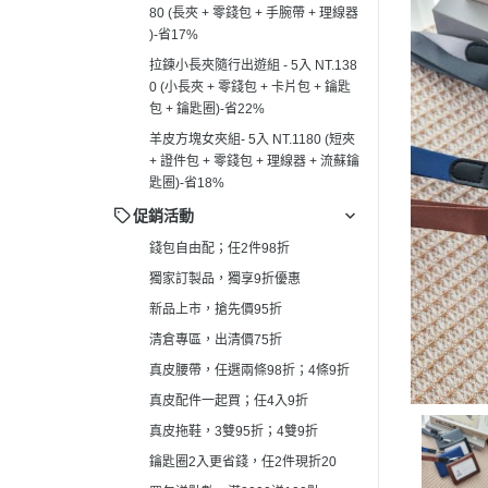
80 (長夾 + 零錢包 + 手腕帶 + 理線器
真皮拖鞋，3雙95折；4雙9折
┕ 男仕 - 手
)-省17%
鑰匙圈2入更省錢，任2件現折20
┕ 男仕 - 平
拉鍊小長夾隨行出遊組 - 5入 NT.138
買包送點數，滿2000送100點
0 (小長夾 + 零錢包 + 卡片包 + 鑰匙
┕ 男仕 - 皮
包 + 鑰匙圈)-省22%
羊皮方塊女夾組- 5入 NT.1180 (短夾
+ 證件包 + 零錢包 + 理線器 + 流蘇鑰
匙圈)-省18%
促銷活動
錢包自由配；任2件98折
獨家訂製品，獨享9折優惠
新品上市，搶先價95折
清倉專區，出清價75折
真皮腰帶，任選兩條98折；4條9折
真皮配件一起買；任4入9折
真皮拖鞋，3雙95折；4雙9折
鑰匙圈2入更省錢，任2件現折20