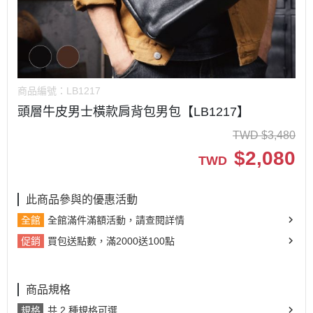
商品編號：
LB1217
頭層牛皮男士橫款肩背包男包【LB1217】
TWD
$
3,480
$
2,080
TWD
此商品參與的優惠活動
全館
全館滿件滿額活動，請查閱詳情
促銷
買包送點數，滿2000送100點
商品規格
規格
共 2 種規格可選