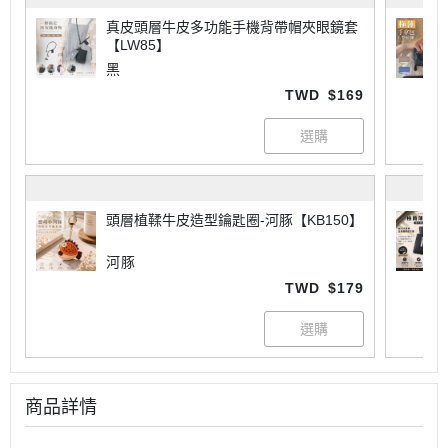
真皮頭層牛皮多功能手機背帶帽夾眼鏡套
【LW85】
黑
TWD
$169
頭層植鞣牛皮造型鑰匙圈-河豚【KB150】
河豚
TWD
$179
商品詳情