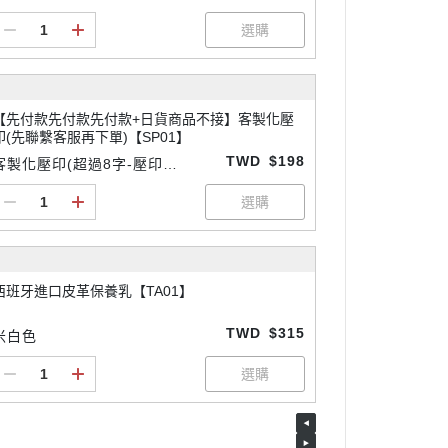
【先付款先付款先付款+日貨商品不接】客製化壓
印(先聯繫客服再下單)【SP01】
TWD
$198
客製化壓印(超過8字-壓印請
先付款
西班牙進口皮革保養乳【TA01】
TWD
$315
米白色