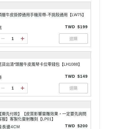
頭層牛皮掛脖通用手機背帶-不挑殼通用【LW75】
TWD
$199
黑
尾貨出清*頭層牛皮風琴卡位零錢包【LH1088】
TWD
$149
綠
【需先付款】【皮質影響雷雕效果，一定要先詢問
客服】客製化雷射雕刻【LP01】
TWD
$200
最長邊4CM