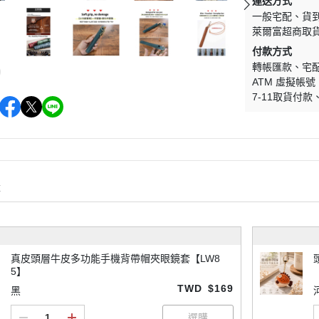
運送方式
一般宅配
貨
萊爾富超商取
付款方式
轉帳匯款
宅
ATM 虛擬帳號
7-11取貨付款
購
真皮頭層牛皮多功能手機背帶帽夾眼鏡套【LW8
5】
TWD
$169
黑