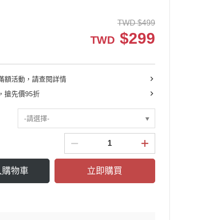
┕ 耳機收納包
TWD
$
499
┕ 眼鏡收納包
$
299
TWD
┕ 手機殼系列
滿額活動，請查閱詳情
，搶先價95折
-請選擇-
入購物車
立即購買