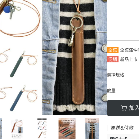
拿包
┕ 女仕 - 皮帶
┕ 雙材質:布配皮
板/電腦/手提包
帶
全館
全館滿件
促銷
新品上市
選擇規格
數量
加
運送&付款