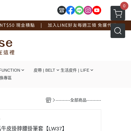
0
FUNCTION
皮帶 | BELT
生活皮件 | LIFE
換專區
┕自動釦
┕ 拖鞋系列
┕針釦
┕ 手套系列
----------全部商品----------
┕平滑釦
┕ 工作圍裙
┕對釦
┕ 面紙盒杯墊
┕免打孔
┖ 辦公文具用品
7
┕ 線材捲線器
牛皮掛脖腰掛筆套【LW37】