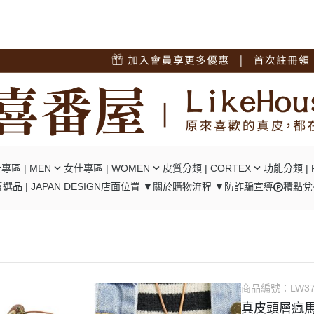
專區 | MEN
女仕專區 | WOMEN
皮質分類 | CORTEX
功能分類 | 
選品 | JAPAN DESIGN
店面位置 ▼
關於
購物流程 ▼
防詐騙宣導
積點兌
短夾
┕ 女仕 - 中短夾
┕ 油蠟牛皮
┕ RFID
夾
┕ 女仕 - 長夾
┕ 瘋馬牛皮
┕ 口金包
包/腿包
┕ 女仕 - 肩背包
┕ 十字紋牛皮
┕ 零錢隔層
背包
┕ 女仕 - 後背包
┕ 碳纖維牛皮
┕ 翻頁卡位
背包
┕ 女仕 - 手提包
┕ 植鞣牛皮
┕ 風琴卡位
商品編號：
LW3
背包
┕ 女仕 - 手拿包
┕ 羊皮
真皮頭層瘋馬