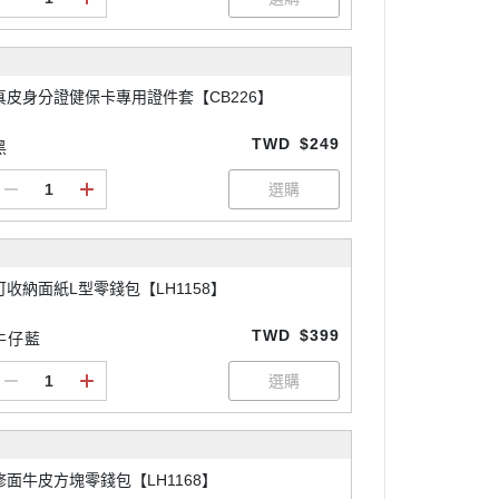
真皮身分證健保卡專用證件套【CB226】
TWD
$249
黑
可收納面紙L型零錢包【LH1158】
TWD
$399
牛仔藍
修面牛皮方塊零錢包【LH1168】