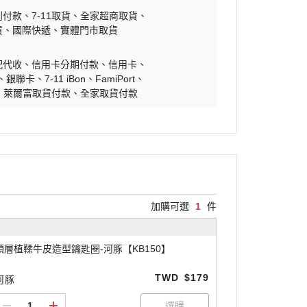
到付款
7-11取貨
全家超商取貨
貨
國際快遞
實體門市取貨
配代收
信用卡分期付款
信用卡
銀聯卡
7-11 iBon
FamiPort
萊爾富取貨付款
全家取貨付款
加購可選
1
件
頭層植鞣牛皮造型鑰匙圈-河豚【KB150】
TWD
$179
河豚