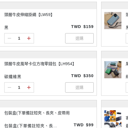
頭層牛皮伸縮掛繩【LW59】
TWD
$159
黑
頭層牛皮風琴卡位方塊零錢包【LH954】
TWD
$350
碳纖維黑
包裝盒(下單備註短夾、長夾、皮帶用
TWD
$99
包裝盒(下單備註短夾、長