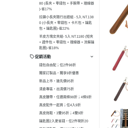
80 (長夾 + 零錢包 + 手腕帶 + 理線器
真皮拖鞋，3雙95折；4雙9折
┕ 男仕 - 手
)-省17%
鑰匙圈2入更省錢，任2件現折20
┕ 男仕 - 平
拉鍊小長夾隨行出遊組 - 5入 NT.138
買包送點數，滿2000送100點
0 (小長夾 + 零錢包 + 卡片包 + 鑰匙
┕ 男仕 - 皮
包 + 鑰匙圈)-省22%
羊皮方塊女夾組- 5入 NT.1180 (短夾
+ 證件包 + 零錢包 + 理線器 + 流蘇鑰
匙圈)-省18%
促銷活動
錢包自由配；任2件98折
獨家訂製品，獨享9折優惠
新品上市，搶先價95折
清倉專區，出清價75折
真皮腰帶，任選兩條98折；4條9折
真皮配件一起買；任4入9折
真皮拖鞋，3雙95折；4雙9折
鑰匙圈2入更省錢，任2件現折20