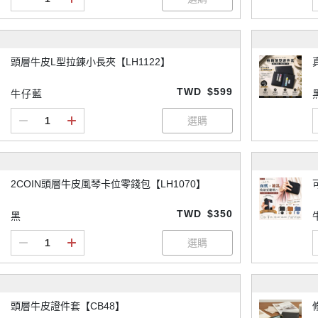
頭層牛皮L型拉鍊小長夾【LH1122】
TWD
$599
牛仔藍
2COIN頭層牛皮風琴卡位零錢包【LH1070】
TWD
$350
黑
頭層牛皮證件套【CB48】