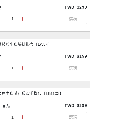
TWD
$299
黑
荔枝紋牛皮雙排掛套【LW84】
TWD
$159
黑
頭層牛皮隨行肩背手機包【LB1103】
TWD
$399
卡其灰