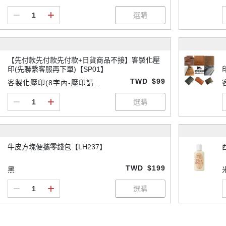
夾、皮帶用)
【先付款先付款先付款+日貨商品不接】客製化壓
印(先聯繫客服再下單)【SP01】
TWD
$99
客製化壓印(8字內-壓印請先
付款
牛皮方塊便攜零錢包【LH237】
TWD
$199
黑