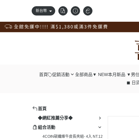
新台幣
首頁
促銷活動
全部商品
▼ NEW本月新品 ▼
男仕
◼ 日貨
錢包自由配；任2件98折
┕ 男仕 - 中
獨家訂製品，獨享9折優惠
┕ 男仕 - 長
新品上市，搶先價95折
┕ 男仕 - 腰
首頁
清倉專區，出清價75折
┕ 男仕 - 肩
◆網紅推薦分享◆
真皮腰帶，任選兩條98折；4條9折
┕ 男仕 - 胸
組合活動
真皮配件一起買；任4入9折
┕ 男仕 - 後
4COIN碳纖維牛皮長夾組- 4入 NT.12