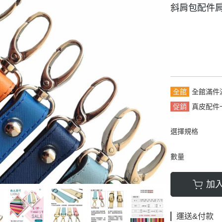
斜肩包配件肩
拿包
┕ 女仕 - 皮帶
┕ 雙材質:布配皮
板/電腦/手提包
帶
全館
全館滿件
促銷
真皮配件
選擇規格
數量
加
運送&付款