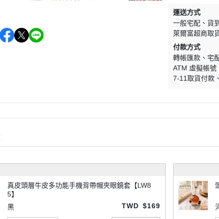
運送方式
一般宅配
貨
萊爾富超商取
付款方式
轉帳匯款
宅
ATM 虛擬帳號
7-11取貨付款
購
真皮頭層牛皮多功能手機背帶帽夾眼鏡套【LW8
5】
TWD
$169
黑