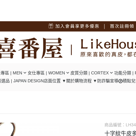
專區 | MEN
女仕專區 | WOMEN
皮質分類 | CORTEX
功能分類 | 
選品 | JAPAN DESIGN
店面位置 ▼
關於
購物流程 ▼
防詐騙宣導
積點兌
短夾
┕ 女仕 - 中短夾
┕ 油蠟牛皮
┕ RFID
夾
┕ 女仕 - 長夾
┕ 瘋馬牛皮
┕ 口金包
包/腿包
┕ 女仕 - 肩背包
┕ 十字紋牛皮
┕ 零錢隔層
背包
┕ 女仕 - 後背包
┕ 碳纖維牛皮
┕ 翻頁卡位
背包
┕ 女仕 - 手提包
┕ 植鞣牛皮
┕ 風琴卡位
商品編號：
LH34
背包
┕ 女仕 - 手拿包
┕ 羊皮
十字紋牛皮