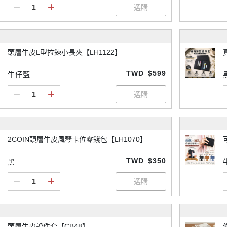
頭層牛皮L型拉鍊小長夾【LH1122】
TWD
$599
牛仔藍
2COIN頭層牛皮風琴卡位零錢包【LH1070】
TWD
$350
黑
頭層牛皮證件套【CB48】