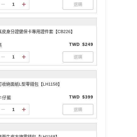
真皮身分證健保卡專用證件套【CB226】
TWD
$249
黑
可收納面紙L型零錢包【LH1158】
TWD
$399
牛仔藍
修面牛皮方塊零錢包【LH1168】