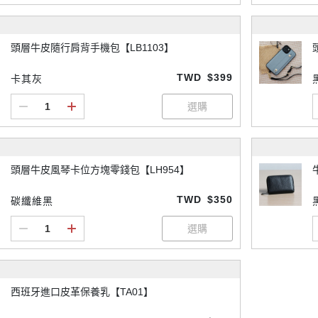
頭層牛皮隨行肩背手機包【LB1103】
TWD
$399
卡其灰
頭層牛皮風琴卡位方塊零錢包【LH954】
TWD
$350
碳纖維黑
西班牙進口皮革保養乳【TA01】