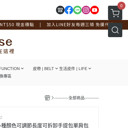
0
FUNCTION
皮帶 | BELT
生活皮件 | LIFE
換專區
┕自動釦
┕ 拖鞋系列
┕針釦
┕ 手套系列
----------全部商品----------
┕平滑釦
┕ 工作圍裙
┕對釦
┕ 面紙盒杯墊
┕免打孔
┖ 辦公文具用品
2
┕ 線材捲線器
多種顏色可調節長度可拆卸手提包單肩包