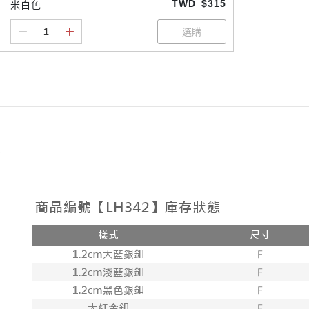
TWD
$315
米白色
情