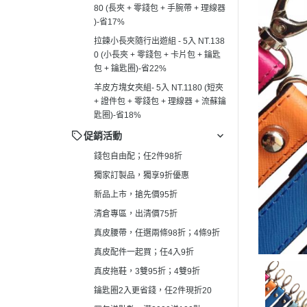
80 (長夾 + 零錢包 + 手腕帶 + 理線器
真皮拖鞋，3雙95折；4雙9折
┕ 男仕 - 手
)-省17%
鑰匙圈2入更省錢，任2件現折20
┕ 男仕 - 平
拉鍊小長夾隨行出遊組 - 5入 NT.138
買包送點數，滿2000送100點
0 (小長夾 + 零錢包 + 卡片包 + 鑰匙
┕ 男仕 - 皮
包 + 鑰匙圈)-省22%
羊皮方塊女夾組- 5入 NT.1180 (短夾
+ 證件包 + 零錢包 + 理線器 + 流蘇鑰
匙圈)-省18%
促銷活動
錢包自由配；任2件98折
獨家訂製品，獨享9折優惠
新品上市，搶先價95折
清倉專區，出清價75折
真皮腰帶，任選兩條98折；4條9折
真皮配件一起買；任4入9折
真皮拖鞋，3雙95折；4雙9折
鑰匙圈2入更省錢，任2件現折20