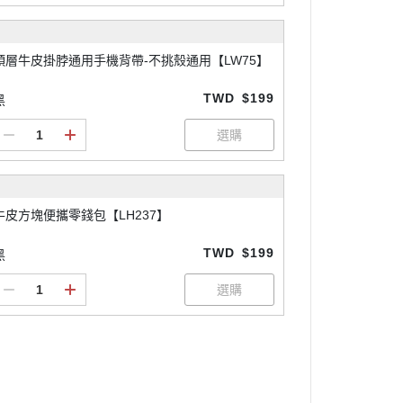
頭層牛皮掛脖通用手機背帶-不挑殼通用【LW75】
TWD
$199
黑
牛皮方塊便攜零錢包【LH237】
TWD
$199
黑