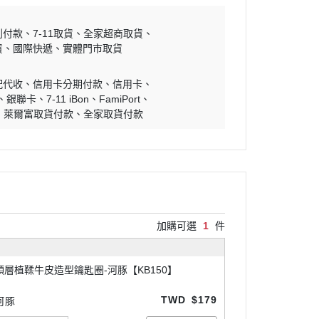
到付款
7-11取貨
全家超商取貨
貨
國際快遞
實體門市取貨
配代收
信用卡分期付款
信用卡
銀聯卡
7-11 iBon
FamiPort
萊爾富取貨付款
全家取貨付款
加購可選
1
件
頭層植鞣牛皮造型鑰匙圈-河豚【KB150】
TWD
$179
河豚