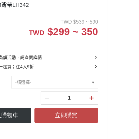
背帶LH342
┕ 耳機收納包
┕ 眼鏡收納包
TWD
$
539 ~ 590
┕ 手機殼系列
$
299 ~ 350
TWD
滿額活動，請查閱詳情
一起買；任4入9折
-請選擇-
入購物車
立即購買