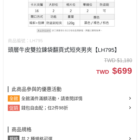
商品編號：
LH795
頭層牛皮雙拉鍊袋翻頁式短夾男夾【LH795】
TWD
$
1,180
$
699
TWD
此商品參與的優惠活動
全館
全館滿件滿額活動，請查閱詳情
促銷
錢包自由配；任2件98折
商品規格
規格
共 2 種規格可選