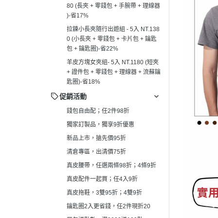
80 (長夾 + 零錢包 + 手腕帶 + 理線器
真皮拖鞋，3雙95折；4雙9折
┕ 男仕 - 手
)-省17%
鑰匙圈2入更省錢，任2件現折20
┕ 男仕 - 平
拉鍊小長夾隨行出遊組 - 5入 NT.138
買包送點數，滿2000送100點
0 (小長夾 + 零錢包 + 卡片包 + 鑰匙
┕ 男仕 - 皮
包 + 鑰匙圈)-省22%
羊皮方塊女夾組- 5入 NT.1180 (短夾
+ 證件包 + 零錢包 + 理線器 + 流蘇鑰
匙圈)-省18%
促銷活動
錢包自由配；任2件98折
獨家訂製品，獨享9折優惠
新品上市，搶先價95折
清倉專區，出清價75折
真皮腰帶，任選兩條98折；4條9折
真皮配件一起買；任4入9折
真皮拖鞋，3雙95折；4雙9折
鑰匙圈2入更省錢，任2件現折20