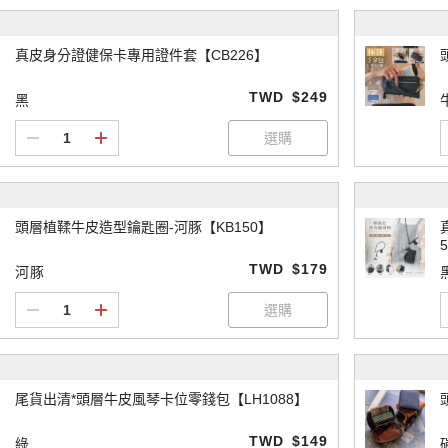
真皮身分證健保卡專用證件套【CB226】
TWD
$249
黑
頭層植鞣牛皮造型鑰匙圈-河豚【KB150】
TWD
$179
河豚
尾貨出清*頭層牛皮風琴卡位零錢包【LH1088】
TWD
$149
綠