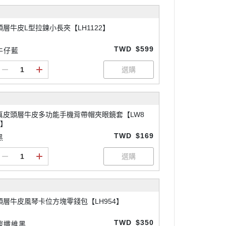
頭層牛皮L型拉鍊小長夾【LH1122】
TWD
$599
牛仔藍
真皮頭層牛皮多功能手機背帶帽夾眼鏡套【LW8
5】
TWD
$169
黑
頭層牛皮風琴卡位方塊零錢包【LH954】
TWD
$350
碳纖維黑