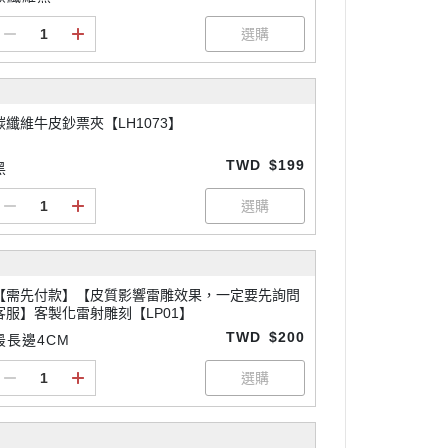
碳纖維牛皮鈔票夾【LH1073】
TWD
$199
黑
【需先付款】【皮質影響雷雕效果，一定要先詢問
客服】客製化雷射雕刻【LP01】
TWD
$200
最長邊4CM