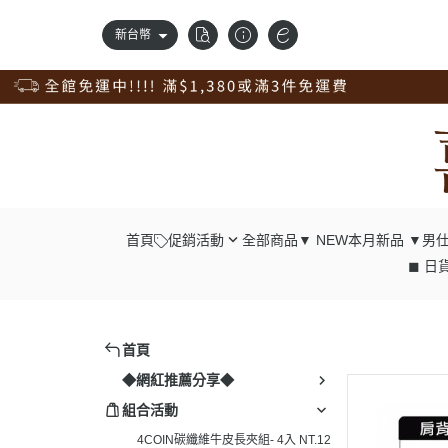
新台幣
首頁
促銷活動
全部商品
▼ NEW本月新品 ▼
男仕
◼ 日貨
錢包自由配；任2件98折
┕ 男仕 - 中
獨家訂製品，獨享9折優惠
┕ 男仕 - 長
新品上市，搶先價95折
┕ 男仕 - 腰
首頁
清倉專區，出清價75折
┕ 男仕 - 肩
◆網紅推薦分享◆
真皮腰帶，任選兩條98折；4條9折
┕ 男仕 - 胸
組合活動
真皮配件一起買；任4入9折
┕ 男仕 - 後
4COIN碳纖維牛皮長夾組- 4入 NT.12