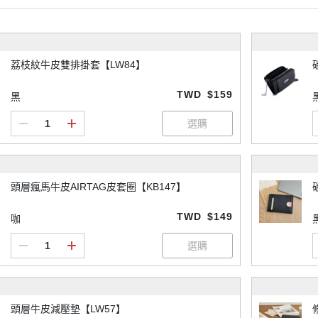
荔枝紋牛皮雙排掛套【LW84】
TWD
$159
黑
頭層瘋馬牛皮AIRTAG皮套圈【KB147】
TWD
$149
咖
頭層牛皮減壓墊【LW57】