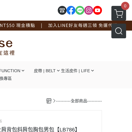
0
FUNCTION
皮帶 | BELT
生活皮件 | LIFE
換專區
┕自動釦
┕ 拖鞋系列
┕針釦
┕ 手套系列
----------全部商品----------
┕平滑釦
┕ 工作圍裙
┕對釦
┕ 面紙盒杯墊
┕免打孔
┖ 辦公文具用品
6
┕ 線材捲線器
肩背包斜肩包胸包男包【LB786】