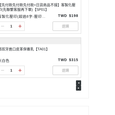
【先付款先付款先付款+日貨商品不接】客製化壓
印(先聯繫客服再下單)【SP01】
TWD
$198
客製化壓印(超過8字-壓印請
先付款
西班牙進口皮革保養乳【TA01】
TWD
$315
米白色