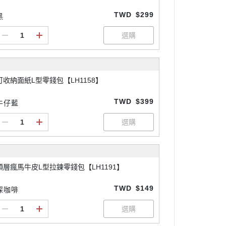
TWD
$299
黑
可收納面紙L型零錢包【LH1158】
TWD
$399
牛仔藍
頭層瘋馬牛皮L型拉鍊零錢包【LH1191】
TWD
$149
深咖啡