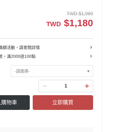
┕ 耳機收納包
TWD
$
1,980
┕ 眼鏡收納包
$
1,180
TWD
┕ 手機殼系列
滿額活動，請查閱詳情
，滿2000送100點
-請選擇-
入購物車
立即購買