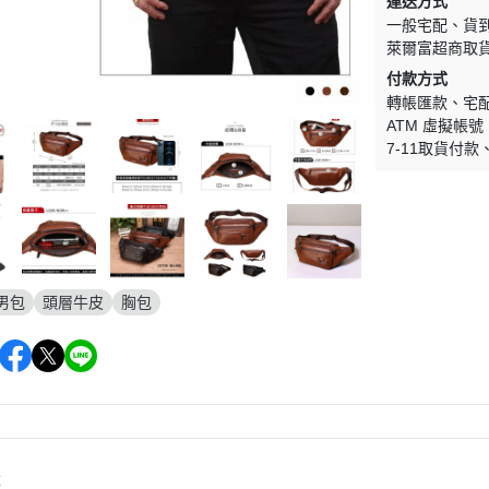
運送方式
一般宅配
貨
萊爾富超商取
付款方式
轉帳匯款
宅
ATM 虛擬帳號
7-11取貨付款
男包
頭層牛皮
胸包
購