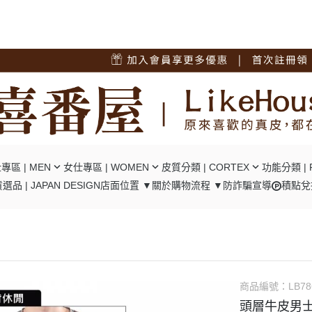
專區 | MEN
女仕專區 | WOMEN
皮質分類 | CORTEX
功能分類 | 
選品 | JAPAN DESIGN
店面位置 ▼
關於
購物流程 ▼
防詐騙宣導
積點兌
短夾
┕ 女仕 - 中短夾
┕ 油蠟牛皮
┕ RFID
夾
┕ 女仕 - 長夾
┕ 瘋馬牛皮
┕ 口金包
包/腿包
┕ 女仕 - 肩背包
┕ 十字紋牛皮
┕ 零錢隔層
背包
┕ 女仕 - 後背包
┕ 碳纖維牛皮
┕ 翻頁卡位
背包
┕ 女仕 - 手提包
┕ 植鞣牛皮
┕ 風琴卡位
商品編號：
LB78
背包
┕ 女仕 - 手拿包
┕ 羊皮
頭層牛皮男士