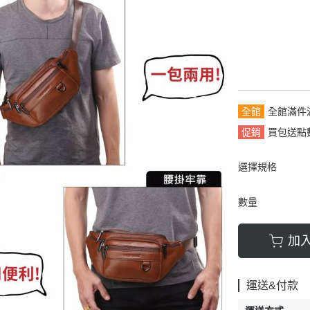
拿包
┕ 女仕 - 皮帶
┕ 雙材質:布配皮
板/電腦/手提包
帶
全館
全館滿件
促銷
買包送點數
選擇規格
數量
加
運送&付款