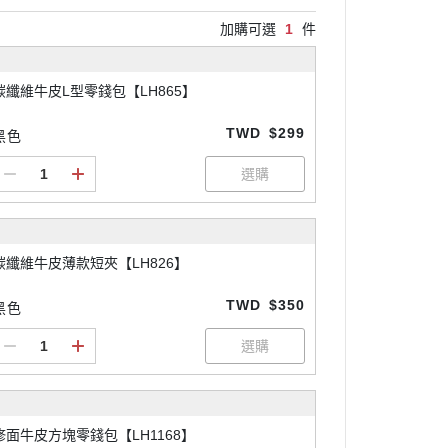
加購可選
1
件
碳纖維牛皮L型零錢包【LH865】
TWD
$299
黑色
碳纖維牛皮薄款短夾【LH826】
TWD
$350
黑色
修面牛皮方塊零錢包【LH1168】