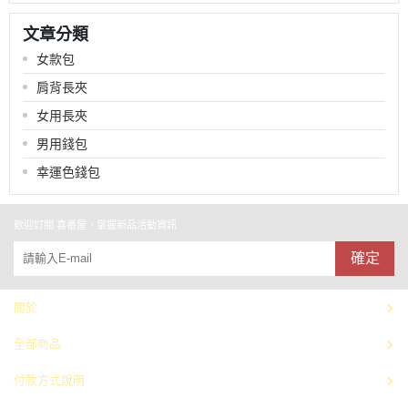
文章分類
女款包
肩背長夾
女用長夾
男用錢包
幸運色錢包
歡迎訂閱 喜番屋，掌握新品活動資訊
確定
關於
全部商品
付款方式說明