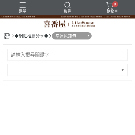
0
選單
搜尋
購物車
◆網紅推薦分享◆
幸運色錢包