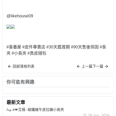
@likehouse09
#喜番屋 #皮件專賣店 #30天鑑賞期 #90天售後保固 #長
夾 #小長夾 #真皮錢包
回部落格列表
上一篇
下一篇
你可能有興趣
最新文章
𝐼𝓋𝓎 𝓁𝒾💋艾薇 -碳纖維牛皮拉鍊小長夾
28 Jun, 2024