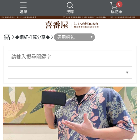
0
選單
搜尋
購物車
◆網紅推薦分享◆
男用錢包