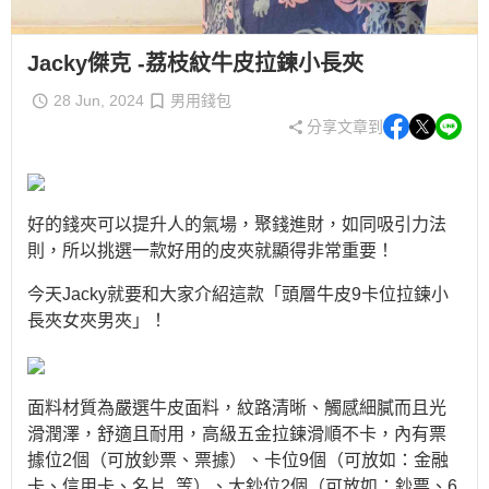
Jacky傑克 -荔枝紋牛皮拉鍊小長夾
28 Jun, 2024
男用錢包
分享文章到
好的錢夾可以提升人的氣場，聚錢進財，如同吸引力法
則，所以挑選一款好用的皮夾就顯得非常重要！
今天Jacky就要和大家介紹這款「頭層牛皮9卡位拉鍊小
長夾女夾男夾」！
面料材質為嚴選牛皮面料，紋路清晰、觸感細膩而且光
滑潤澤，舒適且耐用，高級五金拉鍊滑順不卡，內有票
據位2個（可放鈔票、票據）、卡位9個（可放如：金融
卡、信用卡、名片..等）、大鈔位2個（可放如：鈔票、6